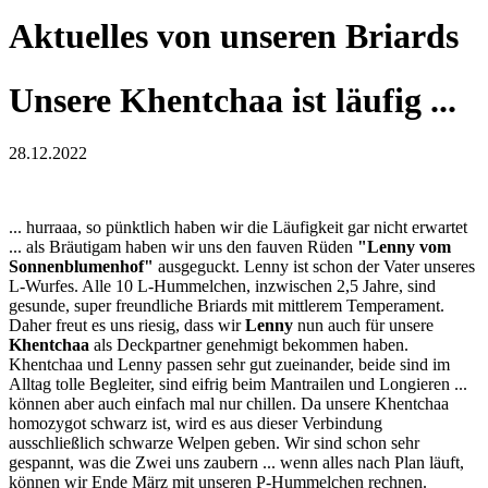
Aktuelles von unseren Briards
Unsere Khentchaa ist läufig ...
28.12.2022
... hurraaa, so pünktlich haben wir die Läufigkeit gar nicht erwartet
... als Bräutigam haben wir uns den fauven Rüden
"Lenny vom
Sonnenblumenhof"
ausgeguckt. Lenny ist schon der Vater unseres
L-Wurfes. Alle 10 L-Hummelchen, inzwischen 2,5 Jahre, sind
gesunde, super freundliche Briards mit mittlerem Temperament.
Daher freut es uns riesig, dass wir
Lenny
nun auch für unsere
Khentchaa
als Deckpartner genehmigt bekommen haben.
Khentchaa und Lenny passen sehr gut zueinander, beide sind im
Alltag tolle Begleiter, sind eifrig beim Mantrailen und Longieren ...
können aber auch einfach mal nur chillen. Da unsere Khentchaa
homozygot schwarz ist, wird es aus dieser Verbindung
ausschließlich schwarze Welpen geben. Wir sind schon sehr
gespannt, was die Zwei uns zaubern ... wenn alles nach Plan läuft,
können wir Ende März mit unseren P-Hummelchen rechnen.