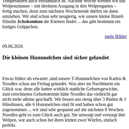
Temperaturen auch verständlich ist. Nächste Woche werden wir das
Welpenzimmer – mit direktem Ausgang in den Welpengarten –
fertig machen, denn zum nächsten Wochenende dürfen sie dann
umziehen. Wir sind schon sehr neugierig, wie unsere kleine Briard-
Hündin
Schokominza
die Kleinen findet ... das gibt bestimmt ein
lustiges Grüppchen.
mehr BIlder
09.06.2026
Die kleinen Hummelchen sind sicher gelandet
Etwas früher als erwartet ,sind unsere T-Hummelchen von Karlos &
Noodles schon am Freitag gelandet. Was aber im Nachhinein ein
Glück war, denn alle hatten wirklich stattliche Geburtsgewichte,
zum errechneten Geburtstermin hätte Noodles das vielleicht gar
nicht mehr alleine geschafft. Wir freuen uns riesig über 3 Rüden & 3
Hündinnen, alle 6 Hummelchen sind fit und haben schon gut
zugenommen ... wir sind sehr gespannt auf die nächsten 8 Wochen.
Noodles geht es zum Glück auch gut. Sie umsorgt und versorgt ihre
Welpen, wie auch schon bei ihren letzten zwei Würfen, einfach
perfekt.