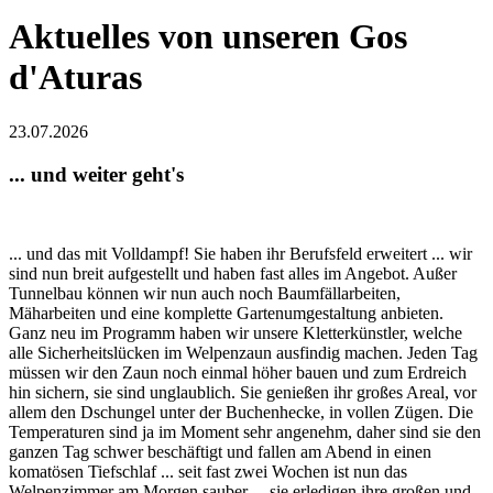
Aktuelles von unseren Gos
d'Aturas
23.07.2026
... und weiter geht's
... und das mit Volldampf! Sie haben ihr Berufsfeld erweitert ... wir
sind nun breit aufgestellt und haben fast alles im Angebot. Außer
Tunnelbau können wir nun auch noch Baumfällarbeiten,
Mäharbeiten und eine komplette Gartenumgestaltung anbieten.
Ganz neu im Programm haben wir unsere Kletterkünstler, welche
alle Sicherheitslücken im Welpenzaun ausfindig machen. Jeden Tag
müssen wir den Zaun noch einmal höher bauen und zum Erdreich
hin sichern, sie sind unglaublich. Sie genießen ihr großes Areal, vor
allem den Dschungel unter der Buchenhecke, in vollen Zügen. Die
Temperaturen sind ja im Moment sehr angenehm, daher sind sie den
ganzen Tag schwer beschäftigt und fallen am Abend in einen
komatösen Tiefschlaf ... seit fast zwei Wochen ist nun das
Welpenzimmer am Morgen sauber ... sie erledigen ihre großen und