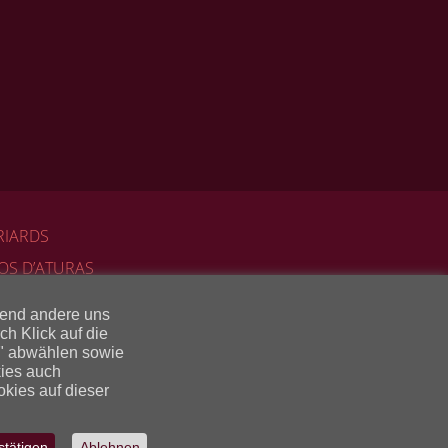
RIARDS
OS D’ATURAS
ILDERGALERIE
rend andere uns
ONTAKT
h Klick auf die
en" abwählen sowie
INKS
kies auch
okies auf dieser
UNDESCHULE FRECHE HUMMEL
stätigen
Ablehnen