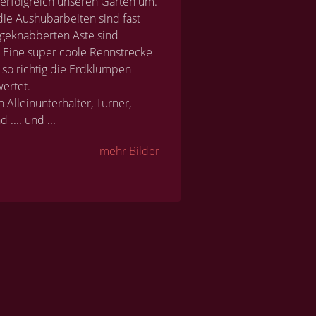
erfolgreich unseren Garten um.
ie Aushubarbeiten sind fast
bgeknabberten Äste sind
n! Eine super coole Rennstrecke
 so richtig die Erdklumpen
ertet.
Alleinunterhalter, Turner,
.... und ...
mehr Bilder