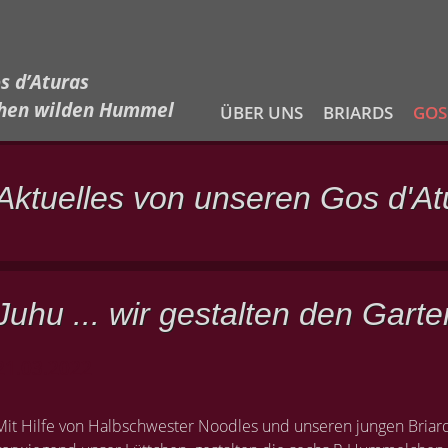
s d’Aturas
chen wilden Hummel
ÜBER UNS
BRIARDS
GOS
Aktuelles von unseren Gos d'At
Juhu ... wir gestalten den Garte
21.03.2022
Mit Hilfe von Halbschwester Noodles und unseren jungen Briard