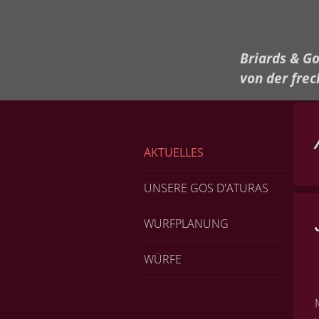
Briards & Go
von der fre
AKTUELLES
UNSERE GOS D'ATURAS
WURFPLANUNG
WÜRFE