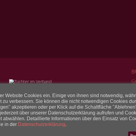
B
G
B
rer Website Cookies ein. Einige von ihnen sind notwendig, wäh
K
t zu verbessern. Sie können die nicht notwendigen Cookies durc
igen" akzeptieren oder per Klick auf die Schaltfläche "Ablehn
L
 jederzeit über unserer Datenschutzerklärung aufrufen und Coo
it abwählen. Detaillierte Informationen über den Einsatz von Co
H
ie in der
Datenschutzerklärung
.
Be