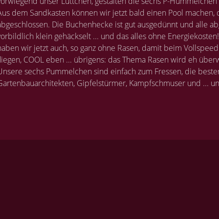
vorwiegend unser Lüttchen, gestalten die sechs P-Hummelchen 
Aus dem Sandkasten können wir jetzt bald einen Pool machen, d
abgeschlossen. Die Buchenhecke ist gut ausgedünnt und alle a
vorbildlich klein gehäckselt ... und das alles ohne Energiekoste
haben wir jetzt auch, so ganz ohne Rasen, damit beim Vollspeed
fliegen, COOL eben ... übrigens: das Thema Rasen wird eh überw
Unsere sechs Pummelchen sind einfach zum Fressen, die besten 
Gartenbauarchitekten, Gipfelstürmer, Kampfschmuser und ... und 