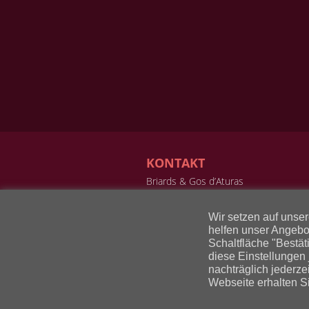
KONTAKT
Briards & Gos d’Aturas
von der frechen wilden Hummel
Annette Buban-Waibel
Wir setzen auf unse
Schänzelstr. 4
helfen unser Angebo
67480 Edenkoben
Schaltfläche "Bestät
Telefon: 06323 9819305
diese Einstellungen
Mobil: 0151 43251126
nachträglich jederze
E-Mail:
annette-bw@t-online.de
Webseite erhalten S