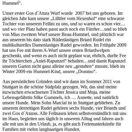
Hummel“.
Unser erster Gos d´Atura Wurf wurde 2007 bei uns geboren. Im
gleichen Jahr kam unsere „Lillifee vom Hexenhof“ eine schwarze
Tochter von unserem Fellini zu uns, und so waren es schon vier…
und wo vier Platz haben passt auch noch ein Fünfter…und so blieb
von Mias zweitem Wurf unsere Beau-Hummel, und plötzlich war
aus unserem bis dato stark Rüdenlastigen Briard Rudel ein
multikulturelles Damenlastiges Rudel geworden. Im Frühjahr 2009
hat uns Fee mit ihrem A-Wurf unsere ersten Briardwelpen
geschenkt, und wenn es auch nicht geplant war, ehrlich, durfte Fee
ihr Töchterchen „Aniel-Rapunzel“ behalten…und damit Rapunzel
unseren Garten nicht ganz alleine neu „gestalten“ musste, blieb im
Winter 2009 ein Hummel-Kind, unsere „Domino“.
Aus persönlichen Gründen sind wir dann im Sommer 2011 von
Stuttgart in die schöne Südpfalz gezogen. Wir, das sind meine
inzwischen erwachsenen Töchter Jessica und Maja, meine
Lebensgefährtin Silke Gummels, ich … Annette, und natürlich
unsere Hunde. Mein Sohn Marcial ist in Stuttgart geblieben. Zu
unserem derzeitigen Rudel gehören sechs Hunde, vier Briards und
zwei Gos d´Aturas. Alle Fellnasen leben selbstverständlich mit uns
im Haus, begleiten uns täglich in unserem Alltag und fahren auch
alle mit uns in den Urlaub, ja, es gibt auch Ferienunterkünfte für
Familien mit vielen langhaarigen Hunden.