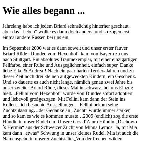
Wie alles begann ...
Jahrelang habe ich jedem Briard sehnsüchtig hinterher geschaut,
aber das „Leben“ wollte es dann doch anders, und so zogen erst
einmal andere Rassen bei uns ein.
Im September 2000 war es dann soweit und unser erster fauver
Briard Rüde „Dundee vom Hexenhof“ kam von Bayern zu uns
nach Stuttgart. Ein absolutes Traumexemplar, mit einer einzigartigen
Fellfarbe, einer Ruhe und Ausgeglichenheit, einfach super, Danke
liebe Elke & Andrea!! Nach ein paar harten Terrier- Jahren und zu
dieser Zeit noch drei kleinen aufgeweckten Kindern, ein Geschenk.
Und so dauerte es auch nicht lange, nämlich genau zwei Jahre bis
unser zweiter Briard Rüde, dieses Mal in schwarz, bei uns Einzug
hielt. „Fellini vom Hexenhof“ wurde von Dundee sofort adoptiert
und liebevoll großgezogen. Mit Fellini kam dann der Stein ins
Rollen…ich besuchte Ausstellungen…Fellini bekam seine
Zuchtzulassung…der Gedanke an „Zucht“ wurde immer stärker,
und so kam es wie es kommen musste…2005 (endlich) zog die erste
Hündin in unser Rudel ein. Unsere Gos d´Atura Hündin „Dschowo
´s Hermia“ aus der Schweizer Zucht von Minna Lemos. Ja, mit Mia
kam dann „etwas“ Schwung in unser kleines Rudel. Mia ist auch die
Namensgeberin unserer Zuchtstätte „Von der frechen wilden