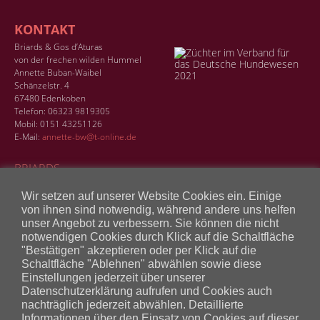
KONTAKT
Briards & Gos d’Aturas
von der frechen wilden Hummel
Annette Buban-Waibel
Schänzelstr. 4
67480 Edenkoben
Telefon: 06323 9819305
Mobil: 0151 43251126
E-Mail:
annette-bw@t-online.de
BRIARDS
GOS D’ATURAS
Wir setzen auf unserer Website Cookies ein. Einige
von ihnen sind notwendig, während andere uns helfen
BILDERGALERIE
unser Angebot zu verbessern. Sie können die nicht
KONTAKT
notwendigen Cookies durch Klick auf die Schaltfläche
"Bestätigen" akzeptieren oder per Klick auf die
LINKS
Schaltfläche "Ablehnen" abwählen sowie diese
Einstellungen jederzeit über unserer
HUNDESCHULE FRECHE HUMMEL
Datenschutzerklärung aufrufen und Cookies auch
nachträglich jederzeit abwählen. Detaillierte
Informationen über den Einsatz von Cookies auf dieser