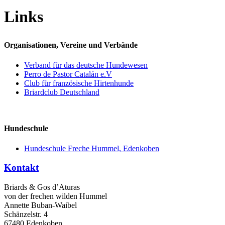
Links
Organisationen, Vereine und Verbände
Verband für das deutsche Hundewesen
Perro de Pastor Catalán e.V
Club für französische Hirtenhunde
Briardclub Deutschland
Hundeschule
Hundeschule Freche Hummel, Edenkoben
Kontakt
Briards & Gos d’Aturas
von der frechen wilden Hummel
Annette Buban-Waibel
Schänzelstr. 4
67480 Edenkoben